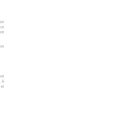
don
 ce
ent
ois
ent
. À
 et