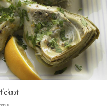
tichaut
nts: 0