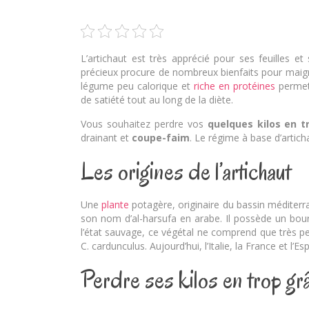
L’artichaut est très apprécié pour ses feuilles 
précieux procure de nombreux bienfaits pour maigr
légume peu calorique et
riche en protéines
perme
de satiété tout au long de la diète.
Vous souhaitez perdre vos
quelques kilos en t
drainant et
coupe-faim
. Le régime à base d’artich
Les origines de l’artichaut
Une
plante
potagère, originaire du bassin méditerran
son nom d’al-harsufa en arabe. Il possède un bourg
l’état sauvage, ce végétal ne comprend que très peu
C. cardunculus. Aujourd’hui, l’Italie, la France et l
Perdre ses kilos en trop grâc