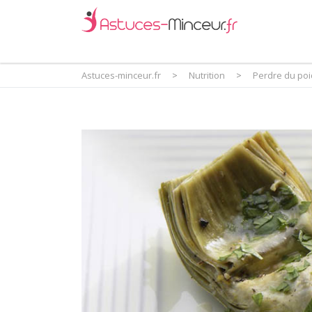
Astuces-minceur.fr
>
Nutrition
>
Perdre du poid