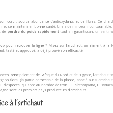
et son cœur, source abondante d’antioxydants et de fibres. Ce char
ir et se maintenir en bonne santé. Une aide minceur incontournable,
t de
perdre du poids rapidement
tout en garantissant un sentim
rop
pour retrouver la ligne ? Misez sur l’artichaut, un aliment à la f
aut, testé et approuvé, a déjà prouvé son efficacité.
éen, principalement de l’Afrique du Nord et de l’Égypte, l’artichaut ti
eon floral (la partie comestible de la plante) appelé aussi artichaut
 d’espèces, qui sont au nombre de trois : C. sibthorpiana, C. syriaca
’Espagne sont les premiers pays producteurs d’artichauts.
e à l’artichaut