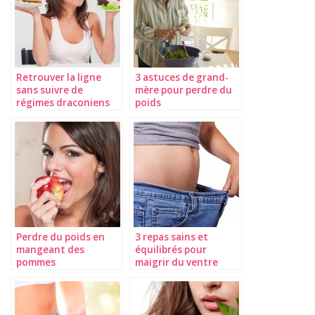
Retrouver la ligne
3 astuces de grand-
sans suivre de
mère pour perdre du
régimes draconiens
poids
Perdre du poids en
3 repas sains et
mangeant des
équilibrés pour
pommes
maigrir du ventre