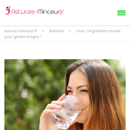
Astuces-minceur.fr
>
Nutrition
>
L’eau : l’ingrédient miracle
pour garder la ligne ?