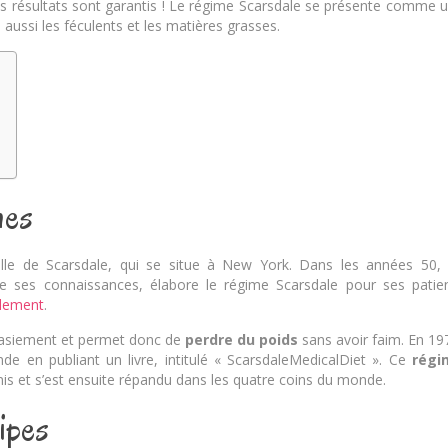
t les résultats sont garantis ! Le régime Scarsdale se présente comme 
 aussi les féculents et les matières grasses.
nes
lle de Scarsdale, qui se situe à New York. Dans les années 50,
e ses connaissances, élabore le régime Scarsdale pour ses patie
idement
.
ssasiement et permet donc de
perdre du poids
sans avoir faim. En 19
de en publiant un livre, intitulé « ScarsdaleMedicalDiet ». Ce
régi
s et s’est ensuite répandu dans les quatre coins du monde.
ipes