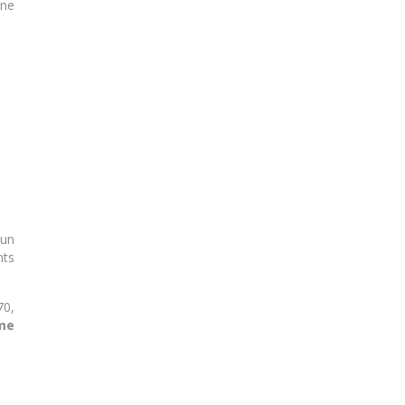
une
 un
nts
70,
me