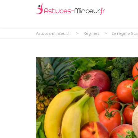
Astuces-minceur.fr
>
Régimes
>
Le régime Sca